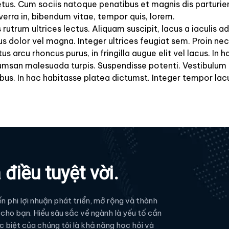
metus. Cum sociis natoque penatibus et magnis dis parturien
verra in, bibendum vitae, tempor quis, lorem.
utrum ultrices lectus. Aliquam suscipit, lacus a iaculis adi
s dolor vel magna. Integer ultrices feugiat sem. Proin nec n
us arcu rhoncus purus, in fringilla augue elit vel lacus. In
ccumsan malesuada turpis. Suspendisse potenti. Vestibulum l
cibus. In hac habitasse platea dictumst. Integer tempor lac
điều tuyệt vời.
n phi lợi nhuận phát triển, mở rộng và thành
 cho bạn. Hiểu sâu sắc về ngành là yếu tố cần
 biệt của chúng tôi là khả năng học hỏi và