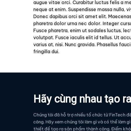
augue vitae orci. Curabitur luctus felis a 
neque at enim. Suspendisse massa nulla, vi
Donec dapibus orci sit amet elit. Maecenas r
pharetra dolor urna nec dolor. Integer cursu
Fusce pharetra, enim ut sodales luctus, lect
volutpat. Fusce iaculis elit id tellus. Ut a
varius at, nisi. Nunc gravida. Phasellus fau
fringilla dui.
Hãy cùng nhau tạo ra 
Chúng tôi đã hỗ trợ nhiều tổ chức từ FinTech đế
công. Hãy xem chúng tôi làm gì và có thể làm gì
thiết để tạo ra sản phẩm thành công. Điểm khác