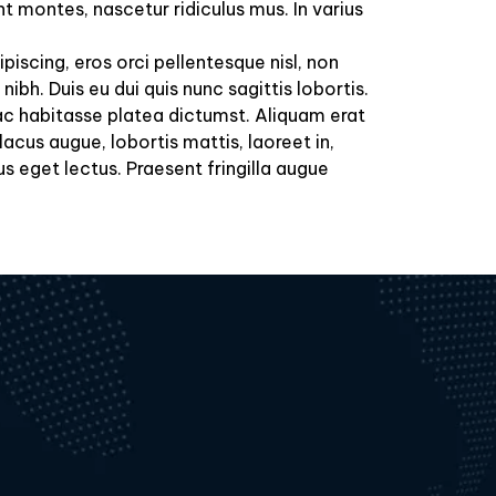
t montes, nascetur ridiculus mus. In varius
piscing, eros orci pellentesque nisl, non
ibh. Duis eu dui quis nunc sagittis lobortis.
 hac habitasse platea dictumst. Aliquam erat
acus augue, lobortis mattis, laoreet in,
us eget lectus. Praesent fringilla augue