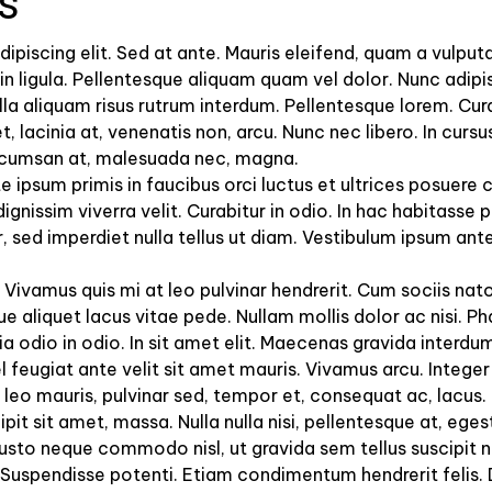
s
ipiscing elit. Sed at ante. Mauris eleifend, quam a vulp
 mi in ligula. Pellentesque aliquam quam vel dolor. Nunc ad
ulla aliquam risus rutrum interdum. Pellentesque lorem. Cura
, lacinia at, venenatis non, arcu. Nunc nec libero. In cursus
 accumsan at, malesuada nec, magna.
te ipsum primis in faucibus orci luctus et ultrices posuere c
dignissim viverra velit. Curabitur in odio. In hac habitasse
, sed imperdiet nulla tellus ut diam. Vestibulum ipsum ant
ivamus quis mi at leo pulvinar hendrerit. Cum sociis nat
e aliquet lacus vitae pede. Nullam mollis dolor ac nisi. Ph
a odio in odio. In sit amet elit. Maecenas gravida interdum
, vel feugiat ante velit sit amet mauris. Vivamus arcu. Inte
leo mauris, pulvinar sed, tempor et, consequat ac, lacus. P
pit sit amet, massa. Nulla nulla nisi, pellentesque at, egest
sto neque commodo nisl, ut gravida sem tellus suscipit nu
s. Suspendisse potenti. Etiam condimentum hendrerit felis.