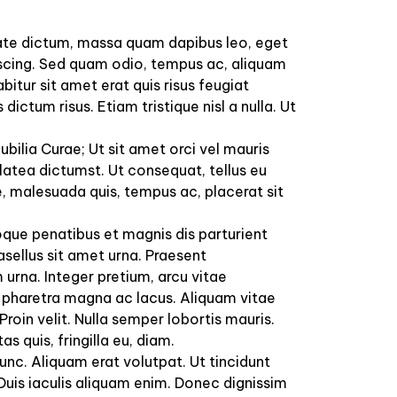
utate dictum, massa quam dapibus leo, eget
ipiscing. Sed quam odio, tempus ac, aliquam
bitur sit amet erat quis risus feugiat
 dictum risus. Etiam tristique nisl a nulla. Ut
ubilia Curae; Ut sit amet orci vel mauris
 platea dictumst. Ut consequat, tellus eu
e, malesuada quis, tempus ac, placerat sit
oque penatibus et magnis dis parturient
asellus sit amet urna. Praesent
 urna. Integer pretium, arcu vitae
ger pharetra magna ac lacus. Aliquam vitae
roin velit. Nulla semper lobortis mauris.
as quis, fringilla eu, diam.
nc. Aliquam erat volutpat. Ut tincidunt
 Duis iaculis aliquam enim. Donec dignissim