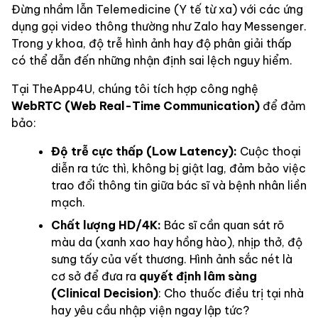
Đừng nhầm lẫn Telemedicine (Y tế từ xa) với các ứng
dụng gọi video thông thường như Zalo hay Messenger.
Trong y khoa, độ trễ hình ảnh hay độ phân giải thấp
có thể dẫn đến những nhận định sai lệch nguy hiểm.
Tại TheApp4U, chúng tôi tích hợp công nghệ
WebRTC (Web Real-Time Communication)
để đảm
bảo:
Độ trễ cực thấp (Low Latency):
Cuộc thoại
diễn ra tức thì, không bị giật lag, đảm bảo việc
trao đổi thông tin giữa bác sĩ và bệnh nhân liền
mạch.
Chất lượng HD/4K:
Bác sĩ cần quan sát rõ
màu da (xanh xao hay hồng hào), nhịp thở, độ
sưng tấy của vết thương. Hình ảnh sắc nét là
cơ sở để đưa ra
quyết định lâm sàng
(Clinical Decision)
: Cho thuốc điều trị tại nhà
hay yêu cầu nhập viện ngay lập tức?