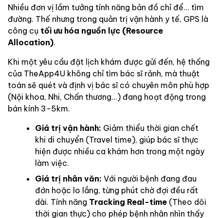
Nhiều đơn vị lầm tưởng tính năng bản đồ chỉ để... tìm
đường. Thế nhưng trong quản trị vận hành y tế, GPS là
công cụ
tối ưu hóa nguồn lực (Resource
Allocation)
.
Khi một yêu cầu đặt lịch khám được gửi đến, hệ thống
của TheApp4U không chỉ tìm bác sĩ rảnh, mà thuật
toán sẽ quét và định vị bác sĩ có chuyên môn phù hợp
(Nội khoa, Nhi, Chấn thương...) đang hoạt động trong
bán kính 3-5km.
Giá trị vận hành:
Giảm thiểu thời gian chết
khi di chuyển (Travel time), giúp bác sĩ thực
hiện được nhiều ca khám hơn trong một ngày
làm việc.
Giá trị nhân văn:
Với người bệnh đang đau
đớn hoặc lo lắng, từng phút chờ đợi đều rất
dài. Tính năng
Tracking Real-time
(Theo dõi
thời gian thực) cho phép bệnh nhân nhìn thấy