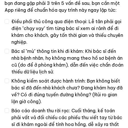
bạn đang gặp phải 3 trên 5 vấn đề sau, bạn cần một
App riêng để chuẩn hóa quy trình này ngay lập tức:
Điều phối thủ công qua điện thoại: Lễ tân phải gọi
điện "chạy vạy" tìm từng bác sĩ xem ai rảnh để đi
khám cho khách, gây tốn thời gian và thiếu chuyên
nghiệp.
Bác sĩ "mù" thông tin khi đi khám: Khi bác sĩ đến
nhà bệnh nhân, họ không mang theo hồ sơ bệnh án
cũ (do để ở phòng khám), dẫn đến việc chẩn đoán
thiếu dữ liệu lịch sử.
Không kiểm soát được hành trình: Bạn không biết
bác sĩ đã đến nhà khách chưa? Đang khám hay đã
về? Có đi đúng tuyến đường không? (Rủi ro gian
lận giờ công).
Báo cáo doanh thu rời rạc: Cuối tháng, kế toán
phải vất vả đối chiếu các phiếu thu viết tay từ bác
sĩ đi khám ngoài để tính hoa hồng, dễ xảy ra thất