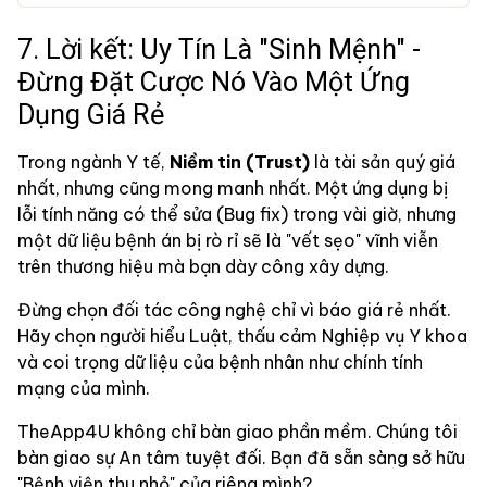
7. Lời kết: Uy Tín Là "Sinh Mệnh" -
Đừng Đặt Cược Nó Vào Một Ứng
Dụng Giá Rẻ
Trong ngành Y tế,
Niềm tin (Trust)
là tài sản quý giá
nhất, nhưng cũng mong manh nhất. Một ứng dụng bị
lỗi tính năng có thể sửa (Bug fix) trong vài giờ, nhưng
một dữ liệu bệnh án bị rò rỉ sẽ là "vết sẹo" vĩnh viễn
trên thương hiệu mà bạn dày công xây dựng.
Đừng chọn đối tác công nghệ chỉ vì báo giá rẻ nhất.
Hãy chọn người hiểu Luật, thấu cảm Nghiệp vụ Y khoa
và coi trọng dữ liệu của bệnh nhân như chính tính
mạng của mình.
TheApp4U không chỉ bàn giao phần mềm. Chúng tôi
bàn giao sự An tâm tuyệt đối. Bạn đã sẵn sàng sở hữu
"Bệnh viện thu nhỏ" của riêng mình?