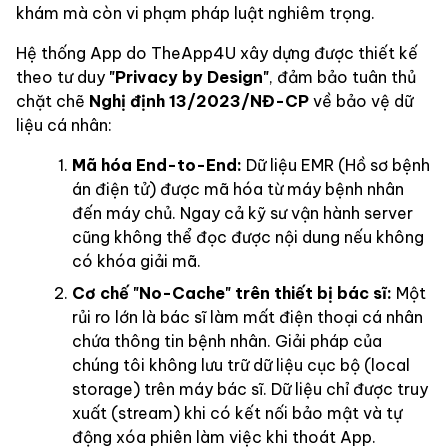
khám mà còn vi phạm pháp luật nghiêm trọng.
Hệ thống App do TheApp4U xây dựng được thiết kế
theo tư duy
"Privacy by Design"
, đảm bảo tuân thủ
chặt chẽ
Nghị định 13/2023/NĐ-CP
về bảo vệ dữ
liệu cá nhân:
Mã hóa End-to-End:
Dữ liệu EMR (Hồ sơ bệnh
án điện tử) được mã hóa từ máy bệnh nhân
đến máy chủ. Ngay cả kỹ sư vận hành server
cũng không thể đọc được nội dung nếu không
có khóa giải mã.
Cơ chế "No-Cache" trên thiết bị bác sĩ:
Một
rủi ro lớn là bác sĩ làm mất điện thoại cá nhân
chứa thông tin bệnh nhân. Giải pháp của
chúng tôi không lưu trữ dữ liệu cục bộ (local
storage) trên máy bác sĩ. Dữ liệu chỉ được truy
xuất (stream) khi có kết nối bảo mật và tự
động xóa phiên làm việc khi thoát App.