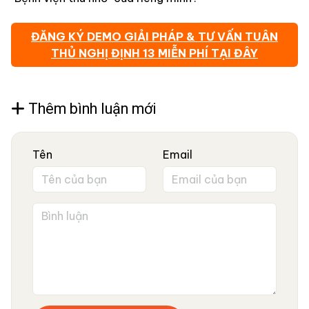
ĐĂNG KÝ DEMO GIẢI PHÁP & TƯ VẤN TUÂN
THỦ NGHỊ ĐỊNH 13 MIỄN PHÍ TẠI ĐÂY
Thêm bình luận mới
Tên
Email