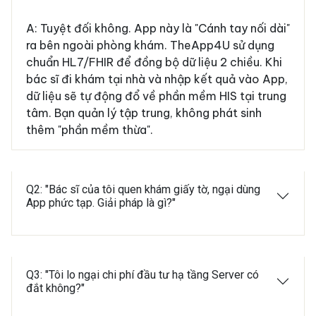
A: Tuyệt đối không. App này là "Cánh tay nối dài"
ra bên ngoài phòng khám. TheApp4U sử dụng
chuẩn HL7/FHIR để đồng bộ dữ liệu 2 chiều. Khi
bác sĩ đi khám tại nhà và nhập kết quả vào App,
dữ liệu sẽ tự động đổ về phần mềm HIS tại trung
tâm. Bạn quản lý tập trung, không phát sinh
thêm "phần mềm thừa".
Q2: "Bác sĩ của tôi quen khám giấy tờ, ngại dùng
App phức tạp. Giải pháp là gì?"
Q3: "Tôi lo ngại chi phí đầu tư hạ tầng Server có
đắt không?"