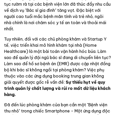
tục rườm rà tại các bệnh viện lớn đã thúc đẩy nhu cầu
về dịch vụ "Bác sĩ gia đình" tăng vọt. Đặc biệt với
người cao tuổi mắc bệnh mãn tính và trẻ nhỏ, ngôi
nhà chính là nơi chăm sóc y tế an toàn và thoải mái
nhất.
Tuy nhiên, đối với các chủ phòng khám và Startup Y
tế, việc triển khai mô hình khám tại nhà (Home
Healthcare) là một bài toán vận hành hóc búa. Làm
sao để quản lý đội ngũ bác sĩ đang di chuyển liên tục?
Làm sao để hồ sơ bệnh án (EMR) được cập nhật đồng
bộ khi bác sĩ không ngồi tại phòng khám? Việc phụ
thuộc vào các ứng dụng booking trung gian không
giải quyết được gốc rễ vấn đề:
Sự thiếu hụt về quy
trình quản lý chất lượng và rủi ro mất dữ liệu khách
hàng.
Đã đến lúc phòng khám của bạn cần một "Bệnh viện
thu nhỏ" trong chiếc Smartphone - Một ứng dụng độc