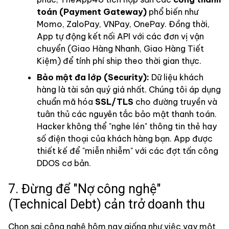
toán (Payment Gateway)
phổ biến như
Momo, ZaloPay, VNPay, OnePay. Đồng thời,
App tự động kết nối API với các đơn vị vận
chuyển (Giao Hàng Nhanh, Giao Hàng Tiết
Kiệm) để tính phí ship theo thời gian thực.
Bảo mật đa lớp (Security):
Dữ liệu khách
hàng là tài sản quý giá nhất. Chúng tôi áp dụng
chuẩn mã hóa
SSL/TLS
cho đường truyền và
tuân thủ các nguyên tắc bảo mật thanh toán.
Hacker không thể "nghe lén" thông tin thẻ hay
số điện thoại của khách hàng bạn. App được
thiết kế để "miễn nhiễm" với các đợt tấn công
DDOS cơ bản.
7. Đừng để "Nợ công nghệ"
(Technical Debt) cản trở doanh thu
Chọn sai công nghệ hôm nay giống như việc vay một