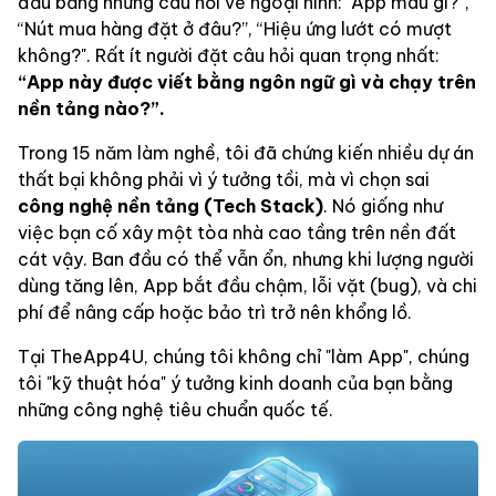
đầu bằng những câu hỏi về ngoại hình: "App màu gì?”,
“Nút mua hàng đặt ở đâu?”, “Hiệu ứng lướt có mượt
không?". Rất ít người đặt câu hỏi quan trọng nhất:
“App này được viết bằng ngôn ngữ gì và chạy trên
nền tảng nào?”.
Trong 15 năm làm nghề, tôi đã chứng kiến nhiều dự án
thất bại không phải vì ý tưởng tồi, mà vì chọn sai
công nghệ nền tảng (Tech Stack)
. Nó giống như
việc bạn cố xây một tòa nhà cao tầng trên nền đất
cát vậy. Ban đầu có thể vẫn ổn, nhưng khi lượng người
dùng tăng lên, App bắt đầu chậm, lỗi vặt (bug), và chi
phí để nâng cấp hoặc bảo trì trở nên khổng lồ.
Tại TheApp4U, chúng tôi không chỉ "làm App", chúng
tôi "kỹ thuật hóa" ý tưởng kinh doanh của bạn bằng
những công nghệ tiêu chuẩn quốc tế.