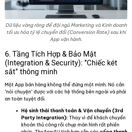
Dữ liệu vàng ròng để đội ngũ Marketing và Kinh doanh
tối ưu hóa tỷ lệ chuyển đổi (Conversion Rate) sau khi
App vận hành.
6. Tầng Tích Hợp & Bảo Mật
(Integration & Security): "Chiếc két
sắt" thông minh
Một App bán hàng không thể đứng một mình. Nó cần
"nói chuyện" được với các hệ thống bên ngoài và phải
an toàn tuyệt đối.
Hệ sinh thái thanh toán & Vận chuyển (3rd
Party Integration):
Thay vì để khách chuyển
khoản thủ công rồi chụp màn hình rất phiền
phức, TheApp4U tích hợp sẵn các
cổng thanh