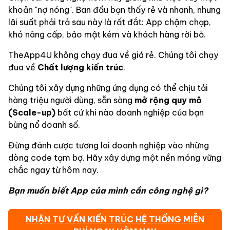
khoản "nợ nóng". Ban đầu bạn thấy rẻ và nhanh, nhưng
lãi suất phải trả sau này là rất đắt: App chậm chạp,
khó nâng cấp, bảo mật kém và khách hàng rời bỏ.
TheApp4U không chạy đua về giá rẻ. Chúng tôi chạy
đua về
Chất lượng kiến trúc
.
Chúng tôi xây dựng những ứng dụng có thể chịu tải
hàng triệu người dùng, sẵn sàng
mở rộng quy mô
(Scale-up)
bất cứ khi nào doanh nghiệp của bạn
bùng nổ doanh số.
Đừng đánh cược tương lai doanh nghiệp vào những
dòng code tạm bợ. Hãy xây dựng một nền móng vững
chắc ngay từ hôm nay.
Bạn muốn biết App của mình cần công nghệ gì?
NHẬN TƯ VẤN KIẾN TRÚC HỆ THỐNG MIỄN