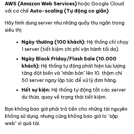
AWS (Amazon Web Services)
hoặc Google Cloud
với cơ chế
Auto-scaling (Tự động co giãn)
.
Hãy hình dung server như những quầy thu ngân trong
siêu thị:
Ngày thường (100 khách):
Hệ thống chỉ chạy
1 server (tiết kiệm chi phí vận hành tối da).
Ngày Black Friday/Flash Sale (10.000
khách):
Hệ thống tự động phát hiện lưu lượng
tăng đột biến và "nhân bản" lên 10, thậm chí
50 server ngay lập tức để xử lý đơn hàng.
Hết sự kiện:
Hệ thống tự động tắt các server
dư thừa, quay về trạng thái tiết kiệm.
Bạn không bao giờ phải trả tiền cho những tài nguyên
không sử dụng, nhưng cũng không bao giờ lo "sập
web" vì quá tải.