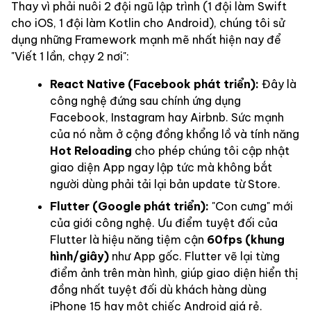
Thay vì phải nuôi 2 đội ngũ lập trình (1 đội làm Swift
cho iOS, 1 đội làm Kotlin cho Android), chúng tôi sử
dụng những Framework mạnh mẽ nhất hiện nay để
"Viết 1 lần, chạy 2 nơi":
React Native (Facebook phát triển):
Đây là
công nghệ đứng sau chính ứng dụng
Facebook, Instagram hay Airbnb. Sức mạnh
của nó nằm ở cộng đồng khổng lồ và tính năng
Hot Reloading
cho phép chúng tôi cập nhật
giao diện App ngay lập tức mà không bắt
người dùng phải tải lại bản update từ Store.
Flutter (Google phát triển):
"Con cưng" mới
của giới công nghệ. Ưu điểm tuyệt đối của
Flutter là hiệu năng tiệm cận
60fps (khung
hình/giây)
như App gốc. Flutter vẽ lại từng
điểm ảnh trên màn hình, giúp giao diện hiển thị
đồng nhất tuyệt đối dù khách hàng dùng
iPhone 15 hay một chiếc Android giá rẻ.