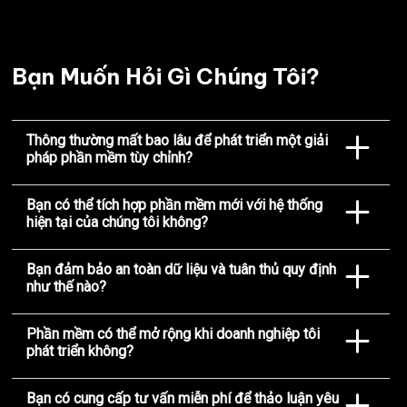
Bạn Muốn Hỏi Gì Chúng Tôi?
Thông thường mất bao lâu để phát triển một giải
pháp phần mềm tùy chỉnh?
"Thời gian phát triển phần mềm tùy chỉnh
phụ thuộc vào mức độ phức tạp và yêu cầu
Bạn có thể tích hợp phần mềm mới với hệ thống
dự án. Sau khi tư vấn và phân tích ban đầu,
hiện tại của chúng tôi không?
"Chắc chắn rồi! Chúng tôi chuyên tích hợp
chúng tôi sẽ cung cấp ước tính chi tiết. Với
phần mềm mới với hệ thống hiện có. Đội ngũ
phương pháp Agile, chúng tôi đảm bảo sự
Bạn đảm bảo an toàn dữ liệu và tuân thủ quy định
kỹ thuật đảm bảo tính tương thích và vận
linh hoạt, hợp tác và chất lượng trong thời
như thế nào?
"An toàn dữ liệu và tuân thủ là ưu tiên hàng
hành mượt mà, giảm thiểu gián đoạn cho
gian hợp lý, đồng thời cập nhật thường xuyên
đầu. Chúng tôi sử dụng mã hóa mạnh, quy
quy trình của bạn."
cho bạn."
Phần mềm có thể mở rộng khi doanh nghiệp tôi
trình lập trình an toàn và tuân thủ các tiêu
phát triển không?
"Có. Giải pháp của chúng tôi được thiết kế
chuẩn như GDPR hoặc HIPAA, tùy theo yêu
với khả năng mở rộng, sử dụng công nghệ và
cầu dự án."
Bạn có cung cấp tư vấn miễn phí để thảo luận yêu