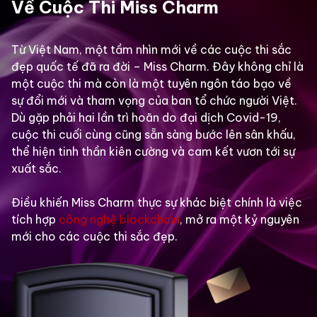
Về Cuộc Thi Miss Charm
Từ Việt Nam, một tầm nhìn mới về các cuộc thi sắc
đẹp quốc tế đã ra đời – Miss Charm. Đây không chỉ là
một cuộc thi mà còn là một tuyên ngôn táo bạo về
sự đổi mới và tham vọng của ban tổ chức người Việt.
Dù gặp phải hai lần trì hoãn do đại dịch Covid-19,
cuộc thi cuối cùng cũng sẵn sàng bước lên sân khấu,
thể hiện tinh thần kiên cường và cam kết vươn tới sự
xuất sắc.
Điều khiến Miss Charm thực sự khác biệt chính là việc
tích hợp
công nghệ blockchain
, mở ra một kỷ nguyên
mới cho các cuộc thi sắc đẹp.