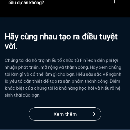
kiến trúc phù hợp để thích ứng với nhu cầu
cầu dự án không?
"Có, chúng tôi cung cấp tư vấn miễn phí để
tăng trưởng. Chúng tôi sẽ đồng hành cùng
hiểu rõ nhu cầu và mục tiêu của bạn trước
bạn dự đoán và đáp ứng yêu cầu trong
khi bắt đầu. Cuộc tư vấn này giúp chúng tôi
tương lai."
đưa ra đề xuất chi tiết với thời gian và chi
Hãy cùng nhau tạo ra điều tuyệt
phí ước tính. Hãy liên hệ để đặt lịch tư vấn
miễn phí."
vời.
Chúng tôi đã hỗ trợ nhiều tổ chức từ FinTech đến phi lợi
nhuận phát triển, mở rộng và thành công. Hãy xem chúng
tôi làm gì và có thể làm gì cho bạn. Hiểu sâu sắc về ngành
là yếu tố cần thiết để tạo ra sản phẩm thành công. Điểm
khác biệt của chúng tôi là khả năng học hỏi và hiểu rõ hệ
sinh thái của bạn.
Xem thêm