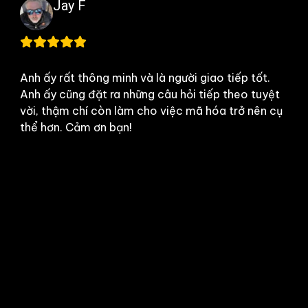
Deron F
TheApp4u và đội ngũ của anh ấy rất tuyệt vời
trong suốt dự án...Tôi thực sự giới thiệu họ. Giao
hàng đúng hạn, giao tiếp tốt và phản hồi rất
nhanh các câu hỏi và luôn yêu cầu phản hồi. .đó
là một dự án lớn thông qua freelancer.