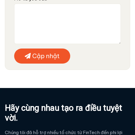
Cập nhật
Hãy cùng nhau tạo ra điều tuyệt
vời.
Chúng tôi đã hỗ trợ nhiều tổ chức từ FinTech đến phi lợi